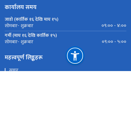
कार्यालय समय
जाडो (कार्तिक १६ देखि माघ १५)
०९:०० - ४:००
सोमबार- शुक्रबार
गर्मी (माघ १६ देखि कार्तिक १५)
०९:०० - ५:००
सोमबार- शुक्रबार
महत्त्वपूर्ण लिङ्कहरू
सञ्चार
बागमती प्रदेश सरकार मुख्यमन्त्री तथा मन्त्रिपरिषद्को कार्यालय
ई हाजिरी
राष्ट्रिय प्राकृतिक स्रोत तथा वित्त आयोग
जावलखेल
pradeshsushasankendra.bagmati@gmail.com