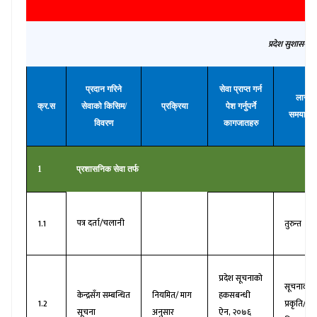
प्रदेश सुशासन
प्रदान गरिने
सेवा प्राप्त गर्न
लाग्ने
क्र.स
सेवाको किसिम/
प्रक्रिया
पेश गर्नुपर्ने
समयावधि
विवरण
कागजातहरु
1
प्रशासनिक सेवा तर्फ
पत्र दर्ता/चलानी
1.1
तुरुन्त
प्रदेश सूचनाको
सूचनाको
केन्द्रसँग सम्बन्धित
नियमित/ माग
हकसबन्धी
1.2
प्रकृति/