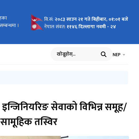
ं तहका
तहका
क)
ेवाकालीन
नोनयन
ेवाकालीन
ि
का लागि
ागि
ूचना
वि.सं:
२०८३ साउन २१ गते बिहीबार, ०१:०१ बजे
म्बन्धमा ।
म्बन्धमा ।
।
नेपाल संवत:
११४६ दिल्लागा नवमी - २४
भाषा चयन गर्नुह
भाषा प
NEP
खोज्नुहोस्
 इन्जिनियरिङ सेवाको विभिन्न समूह/
 सामूहिक तस्विर