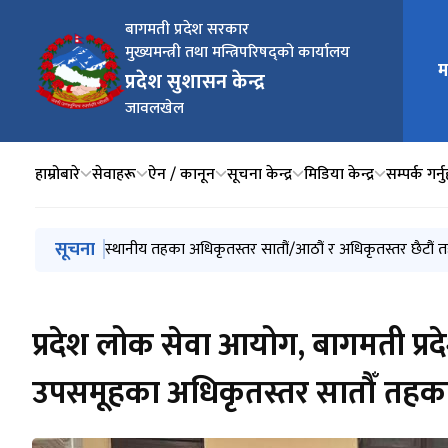
बागमती प्रदेश सरकार
मुख्यमन्त्री तथा मन्त्रिपरिषद्को कार्यालय
मुख्य न
म
प्रदेश सुशासन केन्द्र
जावलखेल
हाम्रोबारे
सेवाहरू
ऐन / कानून
सूचना केन्द्र
मिडिया केन्द्र
सम्पर्क गर्न
मुख्य नेभिगेसनमा जानुहोस्
सूचना
प्रदेश सरकारका अधिकृतस्तर सातौं/आठौं र अधिकृतस्तर छैट
स्थानीय तहका अधिकृतस्तर सातौं/आठौं र अधिकृतस्तर छैटौं
विज्ञ श्रोत व्यक्ति सूचीकृत गर्ने सम्बन्धी सूचना (2083/2084)
प्रदेश सरकारको कर्मचारीहरुको लागी सेवाकालीन तालिम म
प्रदेश लोक सेवा आयोग, बागमती प्रद
उपसमूहका अधिकृतस्तर सातौँ तहका 